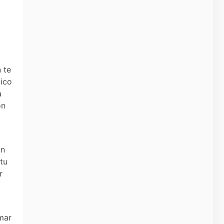
 te
gico
a
ón
un
tu
r
mar