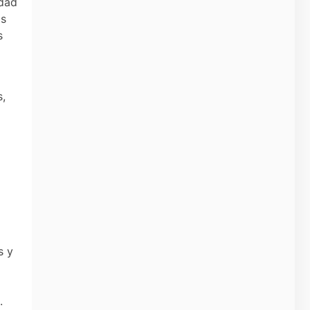
idad
as
s
s,
s y
.