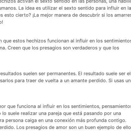
hizos activan el sexto sentido en las personas, una habil
anos. La idea es utilizar el sexto sentido para influir en l
s esto cierto? ¡La mejor manera de descubrir si los amarre
o!
n que estos hechizos
funcionan al influir en los sentimiento
ona
. Creen que los presagios son verdaderos y que los
 resultados suelen ser permanentes. El resultado suele ser el
arlos para traer de vuelta a un amante perdido. Si usas un
r que funciona al influir en los sentimientos, pensamiento
 lo suele realizar una pareja que está pasando por una
otra persona caiga en una conexión más profunda contigo.
rdido. Los presagios de amor son un buen ejemplo de ello