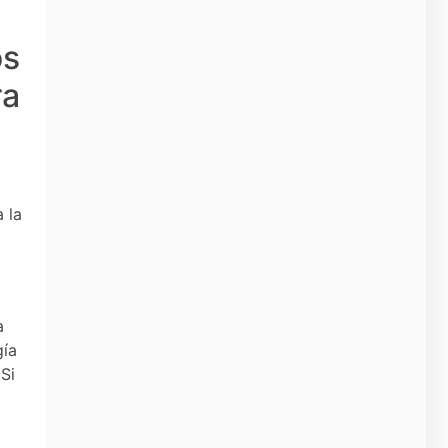
os
ra
 la
a
gía
Si