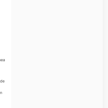
nea
 de
ón