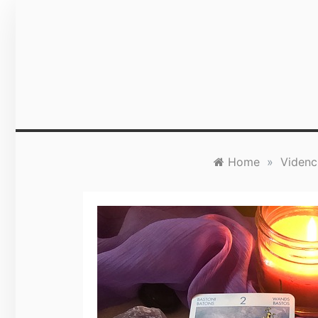
Skip
to
content
Home
»
Videnc