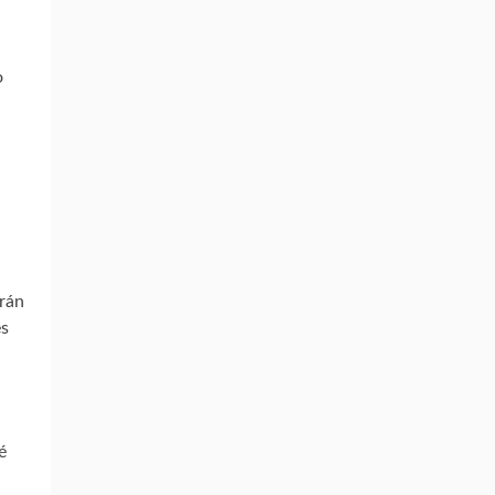
o
rán
es
é