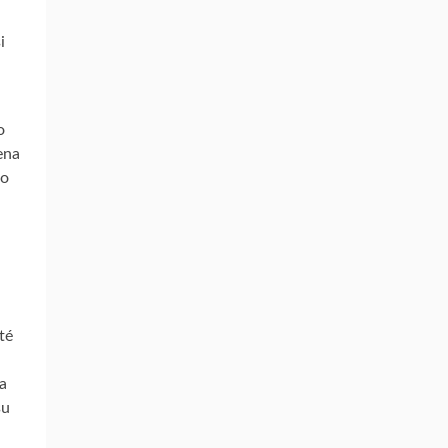
i
o
ena
mo
té
a
su