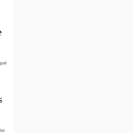
e
 qué
s
obo