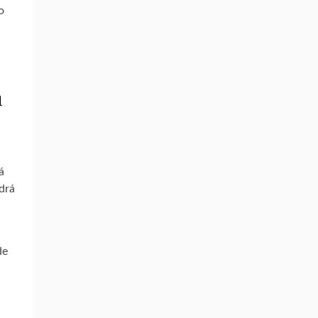
o
a
á
drá
de