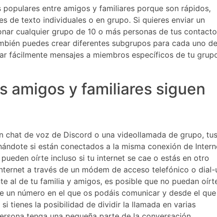
populares entre amigos y familiares porque son rápidos,
es de texto individuales o en grupo. Si quieres enviar un
onar cualquier grupo de 10 o más personas de tus contacto
ambién puedes crear diferentes subgrupos para cada uno d
ar fácilmente mensajes a miembros específicos de tu grup
s amigos y familiares siguen
n chat de voz de Discord o una videollamada de grupo, tu
hándote si están conectados a la misma conexión de Intern
ueden oírte incluso si tu internet se cae o estás en otro
Internet a través de un módem de acceso telefónico o dial-
nte al de tu familia y amigos, es posible que no puedan oírt
de un número en el que os podáis comunicar y desde el que
si tienes la posibilidad de dividir la llamada en varias
rsona tenga una pequeña parte de la conversación.