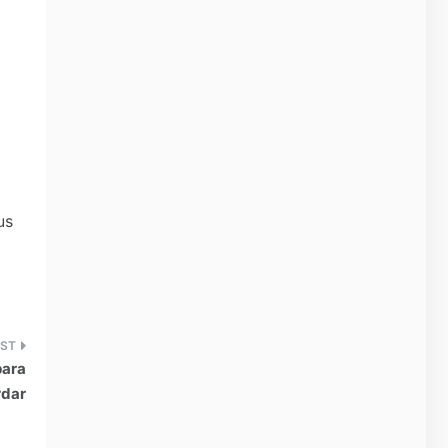
us
para
rdar